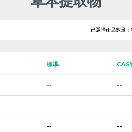
草本提取物
已選擇產品數量：
標準
CA
--
--
--
--
--
--