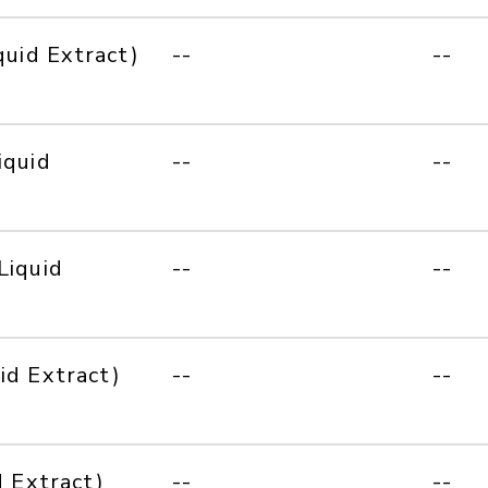
quid Extract)
--
--
iquid
--
--
Liquid
--
--
id Extract)
--
--
d Extract)
--
--