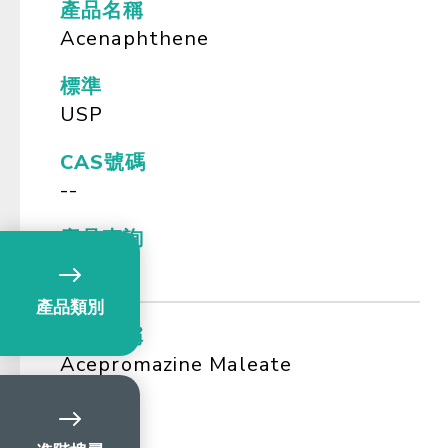
產品名稱
Acenaphthene
標準
USP
CAS號碼
--
產品查詢
產品類別
產品名稱
Acepromazine Maleate
標準
USP