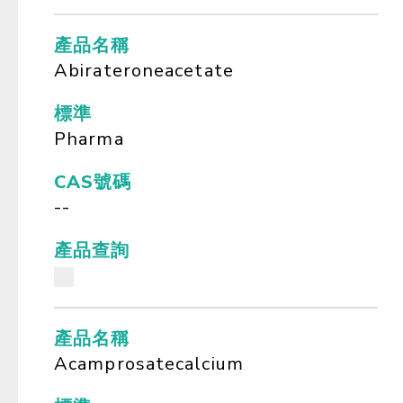
產品名稱
Abirateroneacetate
標準
Pharma
CAS號碼
--
產品查詢
產品名稱
Acamprosatecalcium