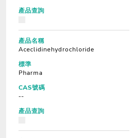
產品查詢
產品名稱
Aceclidinehydrochloride
標準
Pharma
CAS號碼
--
產品查詢