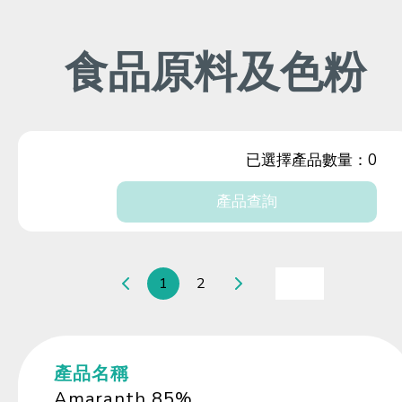
食品原料及色粉
已選擇產品數量：
0
產品查詢
1
2
產品名稱
Amaranth 85%