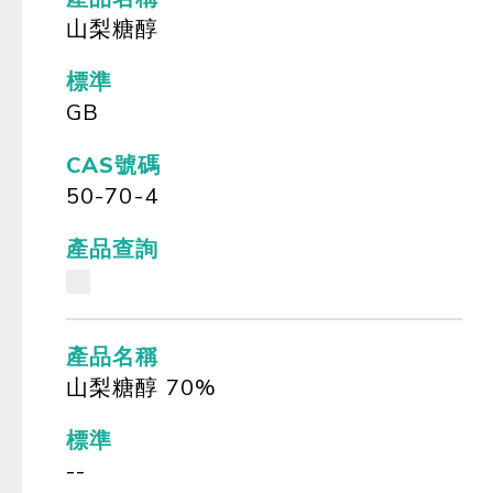
山梨糖醇
標準
GB
CAS號碼
50-70-4
產品查詢
產品名稱
山梨糖醇 70%
標準
--