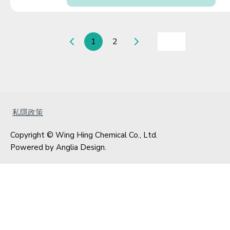
1
2
私隱政策
Copyright © Wing Hing Chemical Co., Ltd.
Powered by
Anglia Design
.