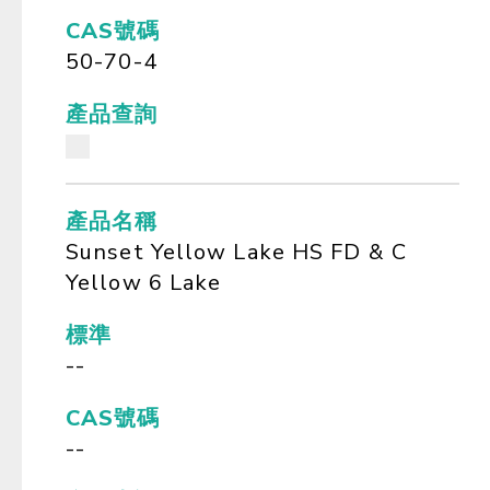
CAS號碼
50-70-4
產品查詢
產品名稱
Sunset Yellow Lake HS FD & C
Yellow 6 Lake
標準
--
CAS號碼
--