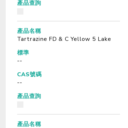
產品查詢
產品名稱
Tartrazine FD & C Yellow 5 Lake
標準
--
CAS號碼
--
產品查詢
產品名稱