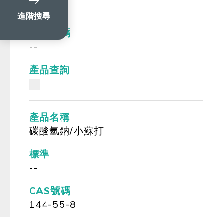
--
進階搜尋
CAS號碼
--
產品查詢
產品名稱
碳酸氫鈉/小蘇打
標準
--
CAS號碼
144-55-8