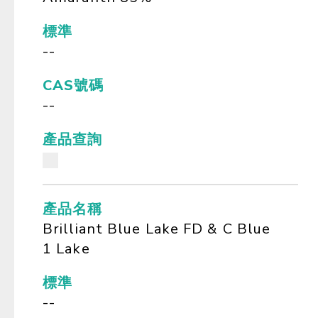
標準
--
CAS號碼
--
產品查詢
產品名稱
Brilliant Blue Lake FD & C Blue
1 Lake
標準
--